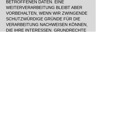
BETROFFENEN DATEN. EINE
WEITERVERARBEITUNG BLEIBT ABER
VORBEHALTEN, WENN WIR ZWINGENDE
SCHUTZWÜRDIGE GRÜNDE FÜR DIE
VERARBEITUNG NACHWEISEN KÖNNEN,
DIE IHRE INTERESSEN, GRUNDRECHTE
UND GRUNDFREIHEITEN ÜBERWIEGEN,
ODER WENN DIE VERARBEITUNG DER
GELTENDMACHUNG, AUSÜBUNG ODER
VERTEIDIGUNG VON
RECHTSANSPRÜCHEN DIENT.
WERDEN IHRE PERSONENBEZOGENEN
DATEN VON UNS VERARBEITET, UM
DIREKTWERBUNG ZU BETREIBEN,
HABEN SIE DAS RECHT, JEDERZEIT
WIDERSPRUCH GEGEN DIE
VERARBEITUNG SIE BETREFFENDER
PERSONENBEZOGENER DATEN ZUM
ZWECKE DERARTIGER WERBUNG
EINZULEGEN. SIE KÖNNEN DEN
WIDERSPRUCH WIE OBEN BESCHRIEBEN
AUSÜBEN.
MACHEN SIE VON IHREM
WIDERSPRUCHSRECHT GEBRAUCH,